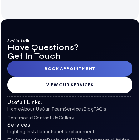
interdum ultricies tortor luctus, commodo luctus nunc.
Donec non nunc malesuada, malesuada lectus in,
consectetur est. Donec blandit mollis risus […]
Let's Talk
Have Questions?
Get In Touch!
BOOK APPOINTMENT
VIEW OUR SERVICES
Usefull Links:
Home
About Us
Our Team
Services
Blog
FAQ's
Testimonial
Contact Us
Gallery
Services:
Lighting Installation
Panel Replacement