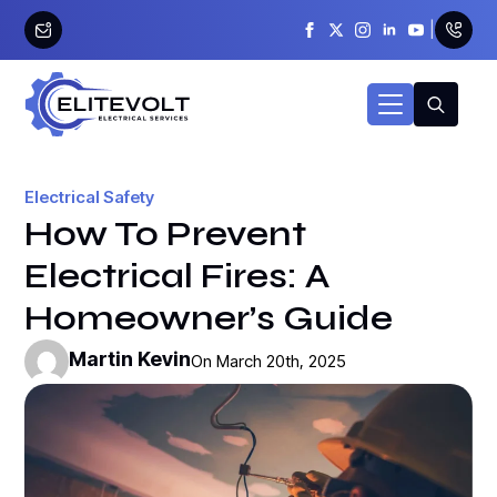
|
Search
for:
Electrical Safety
How To Prevent
Electrical Fires: A
Homeowner’s Guide
Martin Kevin
On 
March 20th, 2025