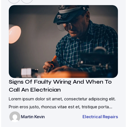
Signs Of Faulty Wiring And When To
Call An Electrician
Lorem ipsum dolor sit amet, consectetur adipiscing elit.
Proin eros justo, rhoncus vitae est et, tristique porta
justo. Vivamus sit amet tempor leo, eu venenatis libero.
Martin Kevin
Electrical Repairs
Nunc pretium id ante ut rutrum. Sed lorem sapien,